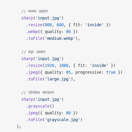
      // मध्यम आकार
      sharp
(
'input.jpg'
)
        .
resize
(
800
, 
600
, { fit: 
'inside'
 })
        .
webp
({ quality: 
80
 })
        .
toFile
(
'medium.webp'
),
      // बड़ा आकार
      sharp
(
'input.jpg'
)
        .
resize
(
1920
, 
1080
, { fit: 
'inside'
 })
        .
jpeg
({ quality: 
85
, progressive: 
true
 })
        .
toFile
(
'large.jpg'
),
      // ग्रेस्केल संस्करण
      sharp
(
'input.jpg'
)
        .
grayscale
()
        .
jpeg
({ quality: 
80
 })
        .
toFile
(
'grayscale.jpg'
)
    ];