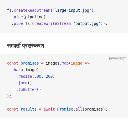
fs.
createReadStream
(
'large-input.jpg'
)
  .
pipe
(pipeline)
  .
pipe
(fs.
createWriteStream
(
'output.jpg'
));
समवर्ती प्रसंस्करण
javascript
const
 promises
 =
 images.
map
(
image
 =>
  sharp
(image)
    .
resize
(
300
, 
200
)
    .
jpeg
()
    .
toBuffer
()
);
const
 results
 =
 await
 Promise
.
all
(promises);