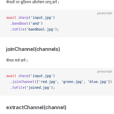
चैनलों पर बूलियन ऑपरेशन लागू करें।
javascript
await
 sharp
(
'input.jpg'
)
  .
bandbool
(
'and'
)
  .
toFile
(
'bandbool.jpg'
);
joinChannel(channels)
चैनल मर्ज करें।
javascript
await
 sharp
(
'input.jpg'
)
  .
joinChannel
([
'red.jpg'
, 
'green.jpg'
, 
'blue.jpg'
])
  .
toFile
(
'joined.jpg'
);
extractChannel(channel)