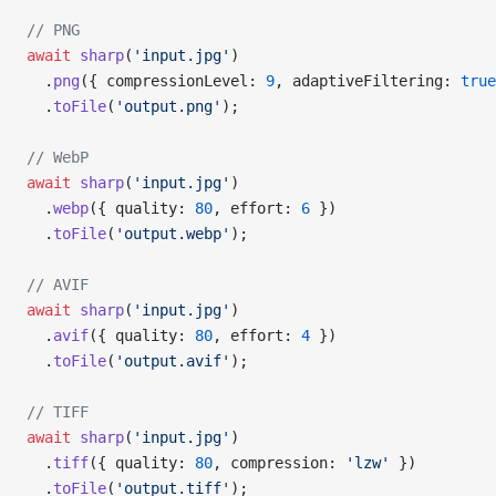
// PNG
await
 sharp
(
'input.jpg'
)
  .
png
({ compressionLevel: 
9
, adaptiveFiltering: 
true
  .
toFile
(
'output.png'
);
// WebP
await
 sharp
(
'input.jpg'
)
  .
webp
({ quality: 
80
, effort: 
6
 })
  .
toFile
(
'output.webp'
);
// AVIF
await
 sharp
(
'input.jpg'
)
  .
avif
({ quality: 
80
, effort: 
4
 })
  .
toFile
(
'output.avif'
);
// TIFF
await
 sharp
(
'input.jpg'
)
  .
tiff
({ quality: 
80
, compression: 
'lzw'
 })
  .
toFile
(
'output.tiff'
);