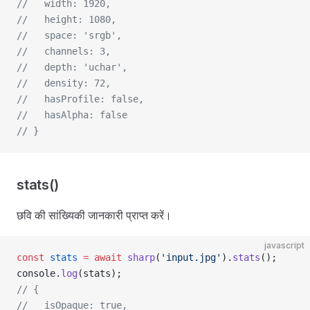
//   width: 1920,
//   height: 1080,
//   space: 'srgb',
//   channels: 3,
//   depth: 'uchar',
//   density: 72,
//   hasProfile: false,
//   hasAlpha: false
// }
stats()
छवि की सांख्यिकी जानकारी प्राप्त करें।
javascript
const
 stats
 =
 await
 sharp
(
'input.jpg'
).
stats
();
console.
log
(stats);
// {
//   isOpaque: true,