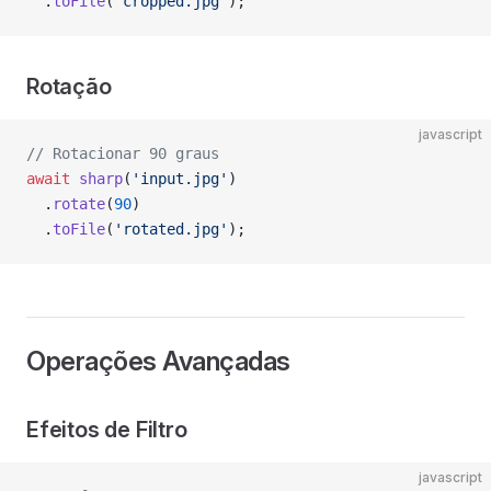
  .
toFile
(
'cropped.jpg'
);
Rotação
javascript
// Rotacionar 90 graus
await
 sharp
(
'input.jpg'
)
  .
rotate
(
90
)
  .
toFile
(
'rotated.jpg'
);
Operações Avançadas
Efeitos de Filtro
javascript