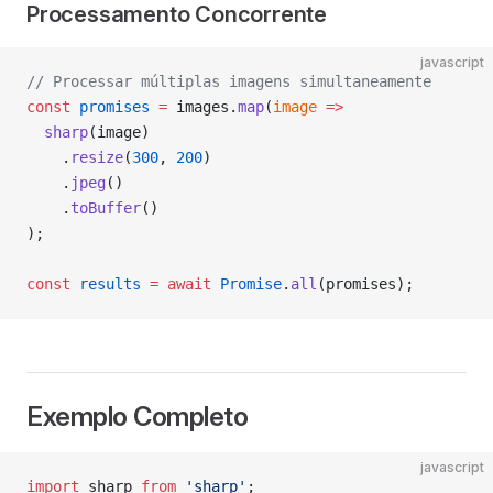
Processamento Concorrente
javascript
// Processar múltiplas imagens simultaneamente
const
 promises
 =
 images.
map
(
image
 =>
  sharp
(image)
    .
resize
(
300
, 
200
)
    .
jpeg
()
    .
toBuffer
()
);
const
 results
 =
 await
 Promise
.
all
(promises);
Exemplo Completo
javascript
import
 sharp 
from
 'sharp'
;