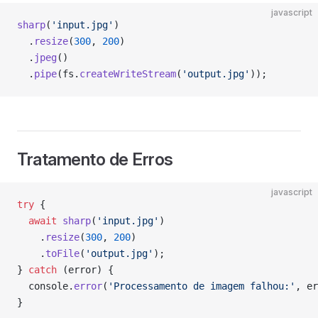
javascript
sharp
(
'input.jpg'
)
  .
resize
(
300
, 
200
)
  .
jpeg
()
  .
pipe
(fs.
createWriteStream
(
'output.jpg'
));
Tratamento de Erros
javascript
try
 {
  await
 sharp
(
'input.jpg'
)
    .
resize
(
300
, 
200
)
    .
toFile
(
'output.jpg'
);
} 
catch
 (error) {
  console.
error
(
'Processamento de imagem falhou:'
, er
}