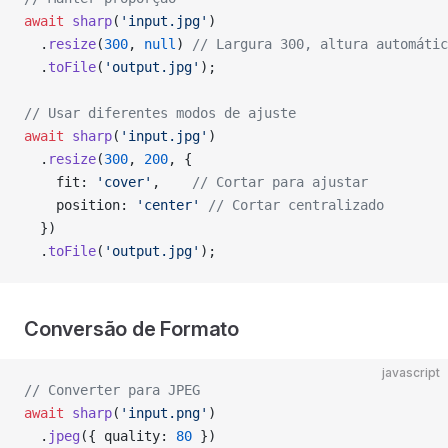
await
 sharp
(
'input.jpg'
)
  .
resize
(
300
, 
null
) 
// Largura 300, altura automátic
  .
toFile
(
'output.jpg'
);
// Usar diferentes modos de ajuste
await
 sharp
(
'input.jpg'
)
  .
resize
(
300
, 
200
, {
    fit: 
'cover'
,    
// Cortar para ajustar
    position: 
'center'
 // Cortar centralizado
  })
  .
toFile
(
'output.jpg'
);
Conversão de Formato
javascript
// Converter para JPEG
await
 sharp
(
'input.png'
)
  .
jpeg
({ quality: 
80
 })