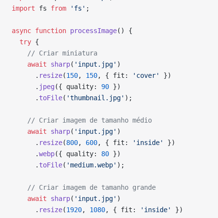
import
 fs 
from
 'fs'
;
async
 function
 processImage
() {
  try
 {
    // Criar miniatura
    await
 sharp
(
'input.jpg'
)
      .
resize
(
150
, 
150
, { fit: 
'cover'
 })
      .
jpeg
({ quality: 
90
 })
      .
toFile
(
'thumbnail.jpg'
);
    // Criar imagem de tamanho médio
    await
 sharp
(
'input.jpg'
)
      .
resize
(
800
, 
600
, { fit: 
'inside'
 })
      .
webp
({ quality: 
80
 })
      .
toFile
(
'medium.webp'
);
    // Criar imagem de tamanho grande
    await
 sharp
(
'input.jpg'
)
      .
resize
(
1920
, 
1080
, { fit: 
'inside'
 })