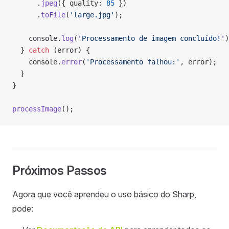
      .
jpeg
({ quality: 
85
 })
      .
toFile
(
'large.jpg'
);
    console.
log
(
'Processamento de imagem concluído!'
)
  } 
catch
 (error) {
    console.
error
(
'Processamento falhou:'
, error);
  }
}
processImage
();
Próximos Passos
Agora que você aprendeu o uso básico do Sharp,
pode: