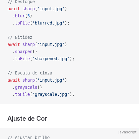
// Desfoque
await
 sharp
(
'input.jpg'
)
  .
blur
(
5
)
  .
toFile
(
'blurred.jpg'
);
// Nitidez
await
 sharp
(
'input.jpg'
)
  .
sharpen
()
  .
toFile
(
'sharpened.jpg'
);
// Escala de cinza
await
 sharp
(
'input.jpg'
)
  .
grayscale
()
  .
toFile
(
'grayscale.jpg'
);
Ajuste de Cor
javascript
// Ajustar brilho