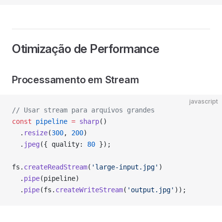
Otimização de Performance
Processamento em Stream
javascript
// Usar stream para arquivos grandes
const
 pipeline
 =
 sharp
()
  .
resize
(
300
, 
200
)
  .
jpeg
({ quality: 
80
 });
fs.
createReadStream
(
'large-input.jpg'
)
  .
pipe
(pipeline)
  .
pipe
(fs.
createWriteStream
(
'output.jpg'
));