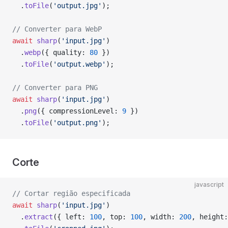
  .
toFile
(
'output.jpg'
);
// Converter para WebP
await
 sharp
(
'input.jpg'
)
  .
webp
({ quality: 
80
 })
  .
toFile
(
'output.webp'
);
// Converter para PNG
await
 sharp
(
'input.jpg'
)
  .
png
({ compressionLevel: 
9
 })
  .
toFile
(
'output.png'
);
Corte
javascript
// Cortar região especificada
await
 sharp
(
'input.jpg'
)
  .
extract
({ left: 
100
, top: 
100
, width: 
200
, height: