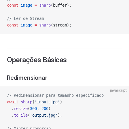
const
 image
 =
 sharp
(buffer);
// Ler de Stream
const
 image
 =
 sharp
(stream);
Operações Básicas
Redimensionar
javascript
// Redimensionar para tamanho especificado
await
 sharp
(
'input.jpg'
)
  .
resize
(
300
, 
200
)
  .
toFile
(
'output.jpg'
);
// Manter proporção