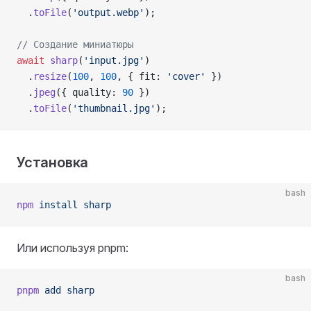
  .
toFile
(
'output.webp'
);
// Создание миниатюры
await
 sharp
(
'input.jpg'
)
  .
resize
(
100
, 
100
, { fit: 
'cover'
 })
  .
jpeg
({ quality: 
90
 })
  .
toFile
(
'thumbnail.jpg'
);
Установка
bash
npm
 install
 sharp
Или используя pnpm:
bash
pnpm
 add
 sharp