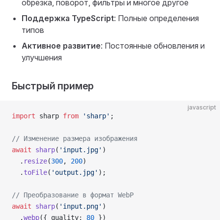
обрезка, поворот, фильтры и многое другое
Поддержка TypeScript
: Полные определения
типов
Активное развитие
: Постоянные обновления и
улучшения
Быстрый пример
javascript
import
 sharp 
from
 'sharp'
;
// Изменение размера изображения
await
 sharp
(
'input.jpg'
)
  .
resize
(
300
, 
200
)
  .
toFile
(
'output.jpg'
);
// Преобразование в формат WebP
await
 sharp
(
'input.png'
)
  .
webp
({ quality: 
80
 })